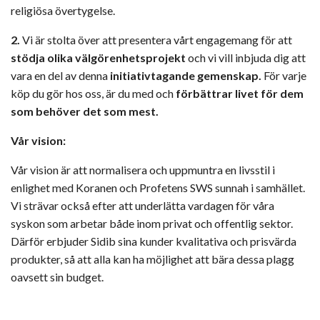
religiösa övertygelse.
2.
Vi är stolta över att presentera vårt engagemang för att
stödja olika välgörenhetsprojekt
och vi vill inbjuda dig att
vara en del av denna
initiativtagande gemenskap.
För varje
köp du gör hos oss, är du med och
förbättrar livet för dem
som behöver det som mest.
Vår vision:
Vår vision är att normalisera och uppmuntra en livsstil i
enlighet med Koranen och Profetens SWS sunnah i samhället.
Vi strävar också efter att underlätta vardagen för våra
syskon som arbetar både inom privat och offentlig sektor.
Därför erbjuder Sidib sina kunder kvalitativa och prisvärda
produkter, så att alla kan ha möjlighet att bära dessa plagg
oavsett sin budget.