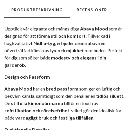
PRODUKTBESKRIVNING
RECENSIONER
Upptäck vår eleganta och mångsidiga
Abaya Mood
som är
designad för att förena
stil och komfort
. Tillverkad i
högkvalitativt
Nidha-tyg
, erbjuder denna abaya en
oöverträffad känsla av
lyx och mjukhet
mot huden. Perfekt
för dig som söker både
modesty
och
elegans
i din
garderob.
Design och Passform
Abaya Mood
har en
bred passform
som ger en luftig och
bekväm känsla, samtidigt som den behåller en
tidlös siluett.
De
stilfulla kimonoärmarna
tillför en touch av
sofistikation och rörelsefrihet
, vilket gör den idealisk för
både
vardagligt bruk och festliga tillfällen.
Funktionella Detaljer