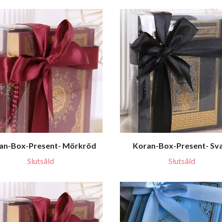
an-Box-Present- Mörkröd
Koran-Box-Present- Sv
Slutsåld
Slutsåld