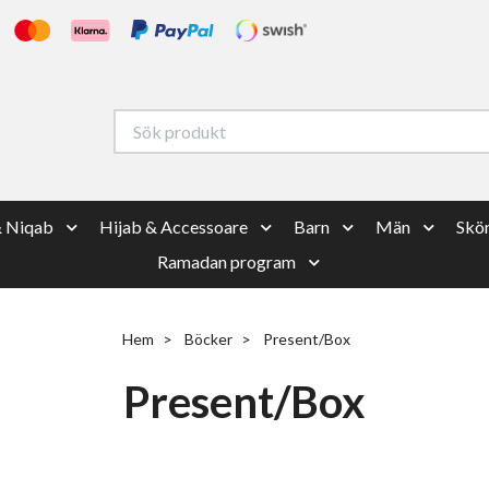
& Niqab
Hijab & Accessoare
Barn
Män
Skön
Ramadan program
Hem
Böcker
Present/Box
Present/Box