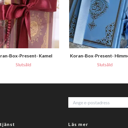
ran-Box-Present- Kamel
Koran-Box-Present- Himme
Slutsåld
Slutsåld
tjänst
Läs mer