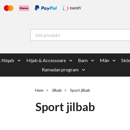
& Niqab
Hijab & Accessoare
Barn
Män
Skön
Ramadan program
Hem
Jilbab
Sport jilbab
Sport jilbab