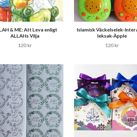
AH & ME: Att Leva enligt
Islamisk Väckelselek-Inter
ALLAHs Vilja
leksak-Äpple
120 kr
120 kr