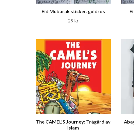
Eid Mubarak sticker. guldros
E
29 kr
The CAMEL’S Journey: Trägård av
Abay
Islam