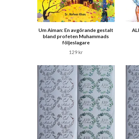
Um Aiman: En avgörande gestalt
ALL
bland profeten Muhammads
följeslagare
129 kr