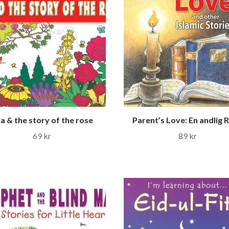
ia & the story of the rose
Parent’s Love: En andlig 
69 kr
89 kr