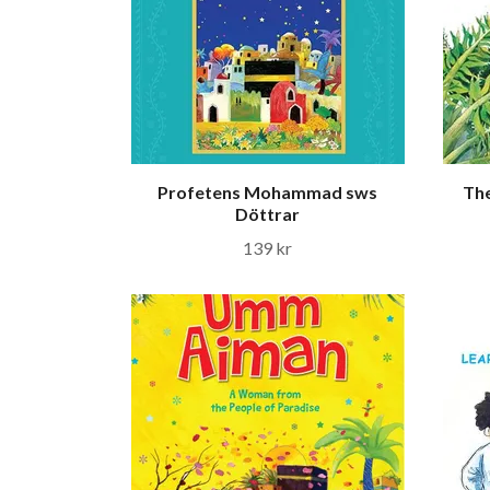
Profetens Mohammad sws
The
Döttrar
139 kr