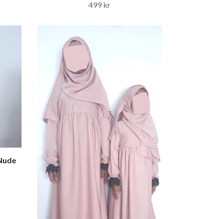
499 kr
 Nude