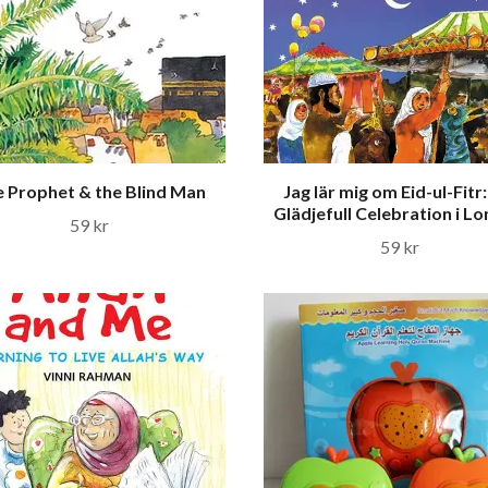
 Prophet & the Blind Man
Jag lär mig om Eid-ul-Fitr:
Glädjefull Celebration i L
59 kr
59 kr