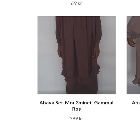
69 kr
Abaya Set-Mou3minet. Gammal
Aba
Ros
399 kr