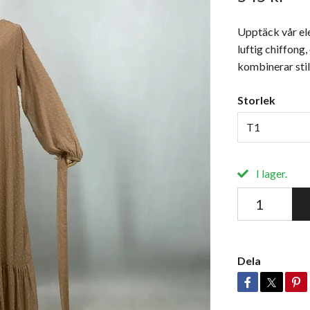
Upptäck vår ele
luftig chiffong
kombinerar stil
Storlek
T1
I lager.
Dela