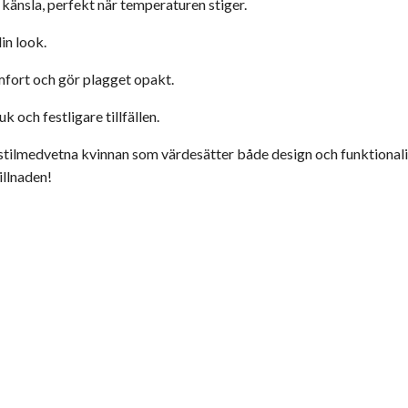
känsla, perfekt när temperaturen stiger.
din look.
mfort och gör plagget opakt.
k och festligare tillfällen.
n stilmedvetna kvinnan som värdesätter både design och funktion
illnaden!