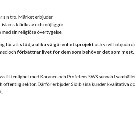
 sin tro. Märket erbjuder
 islams klädkrav och möjliggör
e med sin religiösa övertygelse.
ng för att
stödja olika välgörenhetsprojekt
och vi vill inbjuda 
u med och
förbättrar livet för dem som behöver det som mest.
vsstil i enlighet med Koranen och Profetens SWS sunnah i samhället
offentlig sektor. Därför erbjuder Sidib sina kunder kvalitativa och
t.