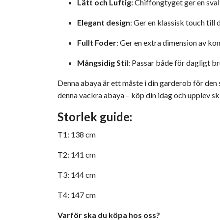
Lätt och Luftig
:
Chiffongtyget ger en sval 
Elegant design
: Ger en klassisk touch till 
Fullt Foder
: Ger en extra dimension av ko
Mångsidig Stil
: Passar både för dagligt bru
Denna abaya är ett måste i din garderob för de
denna vackra abaya – köp din idag och upplev sk
Storlek guide:
T1: 138 cm
T2: 141 cm
T3: 144 cm
T4: 147 cm
Varför ska du köpa hos oss?