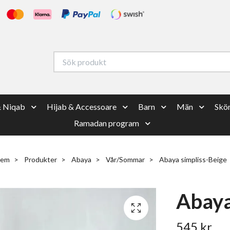
& Niqab
Hijab & Accessoare
Barn
Män
Skön
Ramadan program
em
Produkter
Abaya
Vår/Sommar
Abaya simpliss-Beige
Abaya
545 kr