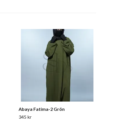
Abaya Fatima
345 kr
Abaya Fatima-2 Grön
345 kr