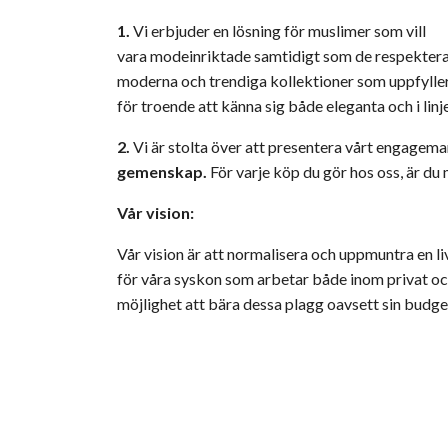
1.
Vi erbjuder en lösning för muslimer som vill
vara modeinriktade samtidigt som de respekterar
moderna och trendiga kollektioner som uppfyller
för troende att känna sig både eleganta och i linj
2.
Vi är stolta över att presentera vårt engagema
gemenskap.
För varje köp du gör hos oss, är d
Vår vision:
Vår vision är att normalisera och uppmuntra en li
för våra syskon som arbetar både inom privat och 
möjlighet att bära dessa plagg oavsett sin budge