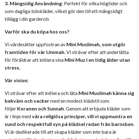
3. Mångsidig Användning
: Perfekt för olika högtider och
som dagliga bönkläder, vilket gör den till ett mångsidigt
tillägg i din garderob
Varför ska du köpa hos oss?
Vi värdesätter uppfostran av
Mini Muslimah, som utgör
framtiden för vår Ummah.
Vi strävar efter att underlätta
för föräldrar att initiera sina
Mini Muz i en tidig ålder utan
stress.
Vår vision:
Vi strävar efter att initiera och låta
Mini Muslimah känna sig
bekväm och vacker
med en modest klädstil som
följer
Koranen och Sunnah
. Genom att erbjuda kläder som
är i linje med
våra religiösa principer, vill vi uppmuntra en
sund och respektfull syn på klädsel redan från barnsben
.
Vi är dedikerade till att skapa kläder som inte bara är