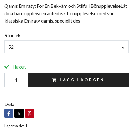
Qamis Emiraty: För En Bekväm och Stilfull BönupplevelseLåt
dina barn uppleva en autentisk bönupplevelse med vår
klassiska Emiraty qamis, speciellt des
Storlek
52
I lager.
LÄGG I KORGEN
Dela
Lagersaldo:
4