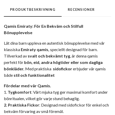
PRODUKTBESKRIVNING
RECENSIONER
Qam
is Emiraty
: För En Bekväm och Stilfull
Bönupplevelse
Låt dina barn uppleva en autentisk bönupplevelse med vår
klassiska
Emiraty qamis,
speciellt designad för barn.
Tillverkad av
svalt och bekvämt tyg
, är denna qamis
perfekt för
bön, eid, andra högtider eller som dagliga
bönkläder.
Med praktiska
sidofickor
erbjuder vår qamis
både
stil och funktionalitet
Fördelar med vår Qamis.
1.
Tygkomfort
: Vårt mjuka tyg ger maximal komfort under
bönritualen, vilket gör varje stund behaglig.
2. Praktiska Fickor
: Designad med sidofickor för enkel och
bekväm förvaring av små föremål.