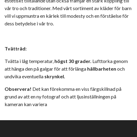
estetiskt tilltalande utan också främjar en stark koppling till
vår tro och traditioner. Med vårt sortiment av kläder för barn
vill vi uppmuntra en kärlek till modesty och en förståelse för
dess betydelse i vår tro.
Tvättråd:
Tvätta i låg temperatur,
högst 30 grader.
Lufttorka genom
att hänga den på galgar för att förlänga
hållbarheten
och
undvika eventuella
skrynkel.
Observera!
Det kan förekomma en viss färgskillnad på
grund av att en ny fotograf och att ljusinställningen på
kameran kan variera