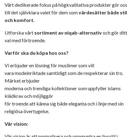
Vårt dedikerade fokus på högkvalitativa produkter gör oss
till det självklara valet för dem som
värdesätter både stil
och komfort.
Utforska vårt
sortiment av niqab-alternativ
och gör ditt
val med förtroende.
Varför ska du köpa hos oss?
Vi erbjuder en lösning för muslimer som vill
vara modeinriktade samtidigt som de respekterar sin tro.
Märket erbjuder
moderna och trendiga kollektioner som uppfyller islams
klädkrav och möjliggör
för troende att känna sig både eleganta och i linje med sin
religiösa övertygelse.
Vår vision:
Vår vision är att normalisera och uppmuntra en livsstil i