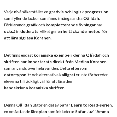
Varje nivå säkerställer en
gradvis och logisk progression
som fyller de luckor som finns i många andra
Qāʿidah
.
Förklarande
grafik
och
kompletterande
övningar
har
också
inkluderats
, vilket ger en
heltäckande metod för
att lära sig läsa Koranen
.
Det finns endast
koraniska exempel i denna Qāʿidah
och
skriften har importerats direkt från Medina Koranen
som används över hela världen. Detta eftersom
datortypsnitt
och alternativa
kalligrafer
inte förbereder
eleverna tillräckligt väl för att läsa den
handskrivna
koraniska
skriften
.
Denna
Qāʿidah
utgör en del av
Safar Learn to Read-serien
,
en omfattande
läroplan
som inkluderar
Safar Juzʾ ʿAmma