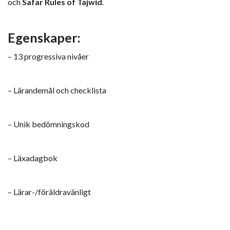
och
Safar Rules of Tajwīd
.
Egenskaper
:
– 13 progressiva nivåer
– Lärandemål och checklista
– Unik bedömningskod
– Läxadagbok
– Lärar-/föräldravänligt