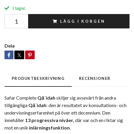
I lager.
LÄGG I KORGEN
Dela
PRODUKTBESKRIVNING
RECENSIONER
Safar Complete
Qāʿidah
skiljer sig avsevärt från andra
tillgängliga
Qāʿidah
: den är resultatet av konsultations- och
undervisningserfarenhet på över ett decennium. Den
innehåller
13 progressiva nivåer,
där var och en riktar sig
mot en unik
inlärningsfunktion
.