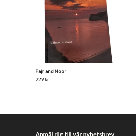
Fajr and Noor
229 kr
Anmäl dig till vår nyhetsbrev