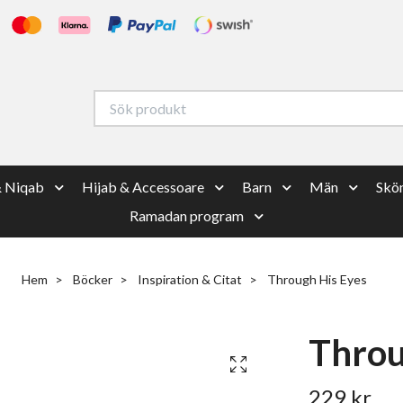
& Niqab
Hijab & Accessoare
Barn
Män
Skön
Ramadan program
Hem
Böcker
Inspiration & Citat
Through His Eyes
Throu
229 kr