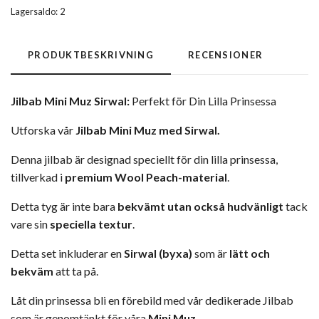
Lagersaldo:
2
PRODUKTBESKRIVNING
RECENSIONER
Jilbab Mini Muz Sirwal:
Perfekt för Din Lilla Prinsessa
Utforska vår
Jilbab Mini Muz med Sirwal.
Denna jilbab är designad speciellt för din lilla prinsessa,
tillverkad i
premium Wool Peach-material
.
Detta tyg är inte bara
bekvämt utan också hudvänligt
tack
vare sin
speciella textur
.
Detta set inkluderar en
Sirwal (byxa)
som är
lätt och
bekväm
att ta på.
Låt din prinsessa bli en förebild med vår dedikerade Jilbab
som är genomtänkt för våra
Mini Muz.