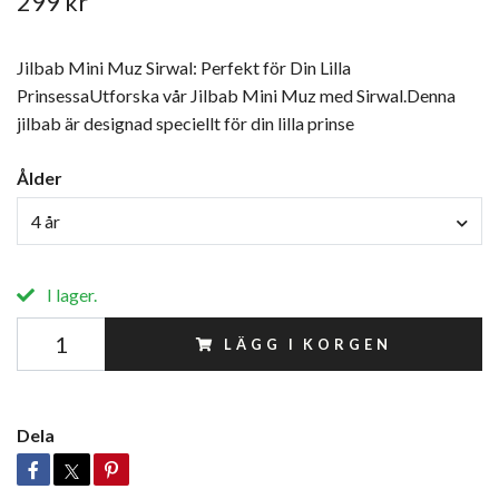
299 kr
Jilbab Mini Muz Sirwal: Perfekt för Din Lilla
PrinsessaUtforska vår Jilbab Mini Muz med Sirwal.Denna
jilbab är designad speciellt för din lilla prinse
Ålder
4 år
I lager.
LÄGG I KORGEN
Dela